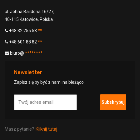
ul. Johna Baildona 16/27,
40-115 Katowice, Polska.
+48 32 255 53
**
+48 601 88 82
**
biuro@
********
Newsletter
Zapisz się by być z nami na bieżąco
Subskrybuj
Masz pytanie?
Kliknij tutaj