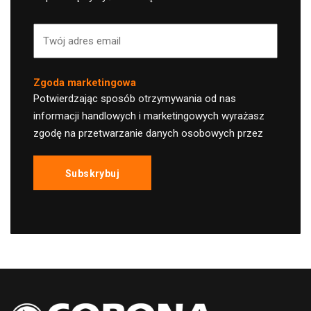
Zgoda marketingowa
Potwierdzając sposób otrzymywania od nas
informacji handlowych i marketingowych wyrażasz
zgodę na przetwarzanie danych osobowych przez
CORONA Serwis Sp. z o.o. sp. k. z siedzibą w
Katowicach na ul. Johna Baildona 16/27, w celu
Subskrybuj
otrzymywania informacji handlowych i
marketingowych oraz wyrażasz zgodę na wysyłanie
informacji handlowej i marketingowej drogą
elektroniczną na podany adres e-mail. Proszę
potwierdzić sposób otrzymywania informacji
marketingowych od CORONA Serwis:
(Szanujemy Twoją uwagę
, będziemy odzywać się tylko z