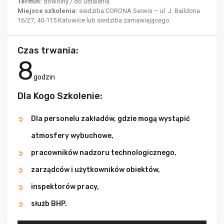
Termin:
dowolny / do ustalenia
Miejsce szkolenia:
siedziba CORONA Serwis – ul. J. Baildona
16/27, 40-115 Katowice lub siedziba zamawiającego
Czas trwania:
8
godzin
Dla Kogo Szkolenie:
Dla personelu zakładów, gdzie mogą wystąpić
atmosfery wybuchowe,
pracowników nadzoru technologicznego,
zarządców i użytkowników obiektów,
inspektorów pracy,
służb BHP.