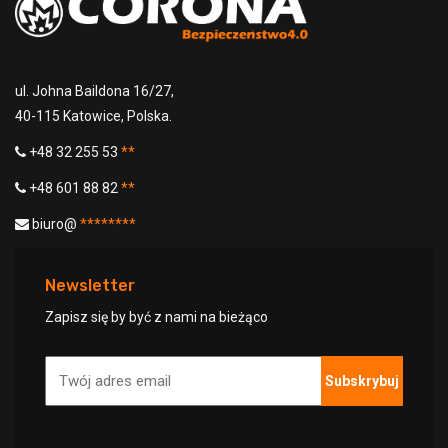
konkretnymi informacjami)
Email
W każdej chwili możesz zrezygnować z subskrypcji,
ul. Johna Baildona 16/27,
klikając link w stopce naszych e-maili. Aby uzyskać
40-115 Katowice, Polska.
informacje na temat naszych praktyk w zakresie
ochrony prywatności, odwiedź naszą
stronę
+48 32 255 53
**
internetową
.
+48 601 88 82
**
biuro@
********
Newsletter
Zapisz się by być z nami na bieżąco
Subskrybuj