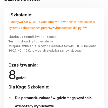
I Szkolenie:
Dyrektywa ATEX i ATEX User oraz wprowadzenie techniczne w
systemy zabezpieczeń przeciwwybuchowych dla pyłów.
Liczba uczestników:
do 15 osób
Termin:
dowolny / do ustalenia
Miejsce szkolenia:
siedziba CORONA Serwis – ul. J. Baildona
16/27, 40-115 Katowice lub siedziba zamawiającego
Czas trwania:
8
godzin
Dla Kogo Szkolenie:
Dla personelu zakładów, gdzie mogą wystąpić
atmosfery wybuchowe,