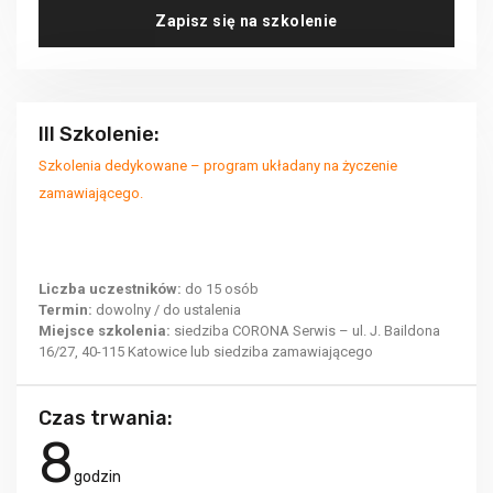
Zapisz się na szkolenie
III Szkolenie:
Szkolenia dedykowane – program układany na życzenie
zamawiającego.
Liczba uczestników:
do 15 osób
Termin:
dowolny / do ustalenia
Miejsce szkolenia:
siedziba CORONA Serwis – ul. J. Baildona
16/27, 40-115 Katowice lub siedziba zamawiającego
Czas trwania:
8
godzin