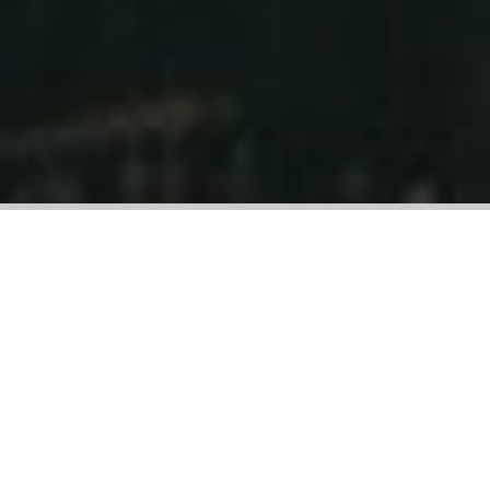
Ponad 30 lat doświadczenia
Pomogliśmy poprawić bezpieczeństwo setkom zakładów w
całym kraju. Działamy we wszystkich branżach przemysłu.
Gwarancja najwyższej jakości